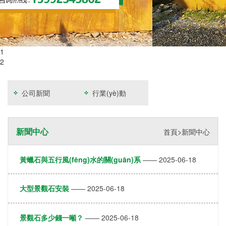
1
2
公司新聞
行業(yè)動
(dòng)態(tài)
新聞中心
首頁
>
新聞中心
黃蠟石與五行風(fēng)水的關(guān)系
—— 2025-06-18
大型景觀石安裝
—— 2025-06-18
景觀石多少錢一噸？
—— 2025-06-18