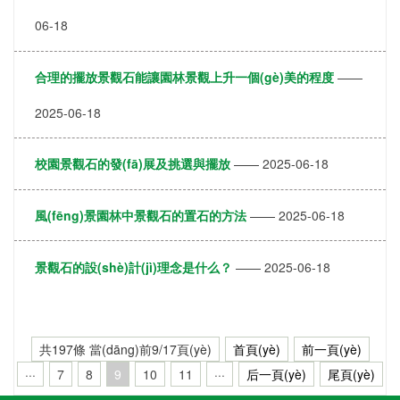
06-18
合理的擺放景觀石能讓園林景觀上升一個(gè)美的程度
——
2025-06-18
校園景觀石的發(fā)展及挑選與擺放
—— 2025-06-18
風(fēng)景園林中景觀石的置石的方法
—— 2025-06-18
景觀石的設(shè)計(jì)理念是什么？
—— 2025-06-18
共197條 當(dāng)前9/17頁(yè)
首頁(yè)
前一頁(yè)
···
7
8
9
10
11
···
后一頁(yè)
尾頁(yè)