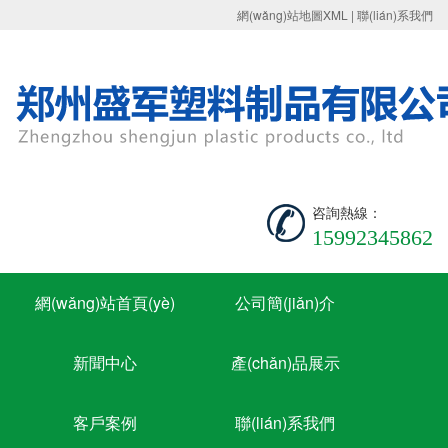
網(wǎng)站地圖XML
|
聯(lián)系我們
歡迎訪問饒平縣潮匯景觀石經(jīng)營(yíng)部”官方網(wǎng)站！
咨詢熱線：
15992345862
網(wǎng)站首頁(yè)
公司簡(jiǎn)介
新聞中心
產(chǎn)品展示
客戶案例
聯(lián)系我們